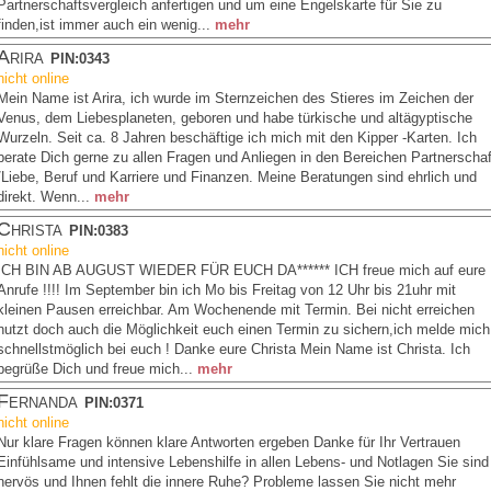
Partnerschaftsvergleich anfertigen und um eine Engelskarte für Sie zu
finden,ist immer auch ein wenig...
mehr
Arira
PIN:0343
nicht online
Mein Name ist Arira, ich wurde im Sternzeichen des Stieres im Zeichen der
Venus, dem Liebesplaneten, geboren und habe türkische und altägyptische
Wurzeln. Seit ca. 8 Jahren beschäftige ich mich mit den Kipper -Karten. Ich
berate Dich gerne zu allen Fragen und Anliegen in den Bereichen Partnerschaf
/Liebe, Beruf und Karriere und Finanzen. Meine Beratungen sind ehrlich und
direkt. Wenn...
mehr
Christa
PIN:0383
nicht online
ICH BIN AB AUGUST WIEDER FÜR EUCH DA****** ICH freue mich auf eure
Anrufe !!!! Im September bin ich Mo bis Freitag von 12 Uhr bis 21uhr mit
kleinen Pausen erreichbar. Am Wochenende mit Termin. Bei nicht erreichen
nutzt doch auch die Möglichkeit euch einen Termin zu sichern,ich melde mich
schnellstmöglich bei euch ! Danke eure Christa Mein Name ist Christa. Ich
begrüße Dich und freue mich...
mehr
Fernanda
PIN:0371
nicht online
Nur klare Fragen können klare Antworten ergeben Danke für Ihr Vertrauen
Einfühlsame und intensive Lebenshilfe in allen Lebens- und Notlagen Sie sind
nervös und Ihnen fehlt die innere Ruhe? Probleme lassen Sie nicht mehr