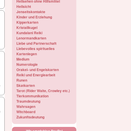
Hellsehen ohne Hilfsmittel
Hellsicht
Jenseitskontakte
Kinder und Erziehung
Kipperkarten
Kristallkugel
Kundalani Reiki
Lenormandkarten
Liebe und Partnerschaft
Liebevolles spirituelles
Kartenlegen
Medium
Numerologie
Orakel- und Engelskarten
Reiki und Energiearbeit
Runen
Skatkarten
r
Tarot (Rider Waite, Crowley etc.)
Tierkommunikation
Traumdeutung
Wahrsagen
n
Witchboard
Zukunftsdeutung