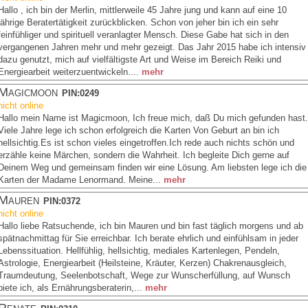
Hallo , ich bin der Merlin, mittlerweile 45 Jahre jung und kann auf eine 10
jährige Beratertätigkeit zurückblicken. Schon von jeher bin ich ein sehr
feinfühliger und spirituell veranlagter Mensch. Diese Gabe hat sich in den
vergangenen Jahren mehr und mehr gezeigt. Das Jahr 2015 habe ich intensiv
dazu genutzt, mich auf vielfältigste Art und Weise im Bereich Reiki und
Energiearbeit weiterzuentwickeln....
mehr
Magicmoon
PIN:0249
nicht online
Hallo mein Name ist Magicmoon, Ich freue mich, daß Du mich gefunden hast.
Viele Jahre lege ich schon erfolgreich die Karten Von Geburt an bin ich
hellsichtig.Es ist schon vieles eingetroffen.Ich rede auch nichts schön und
erzähle keine Märchen, sondern die Wahrheit. Ich begleite Dich gerne auf
Deinem Weg und gemeinsam finden wir eine Lösung. Am liebsten lege ich die
Karten der Madame Lenormand. Meine...
mehr
Mauren
PIN:0372
nicht online
Hallo liebe Ratsuchende, ich bin Mauren und bin fast täglich morgens und ab
spätnachmittag für Sie erreichbar. Ich berate ehrlich und einfühlsam in jeder
Lebenssituation. Hellfühlig, hellsichtig, mediales Kartenlegen, Pendeln,
Astrologie, Energiearbeit (Heilsteine, Kräuter, Kerzen) Chakrenausgleich,
Traumdeutung, Seelenbotschaft, Wege zur Wunscherfüllung, auf Wunsch
biete ich, als Ernährungsberaterin,...
mehr
Renate