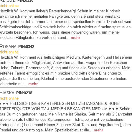
PIN:0310
nicht online
Herzlich Willkommen liebe(r) Ratsuchende(r)! Schon in meiner Kindheit
erkannte ich meine medialen Fähigkeiten, denn sie sind stets verstärkt
hervorgetreten. Ich stamme aus einer sehr spirituellen Familie. Durch schwer
Schicksalsschläge und Krankheit habe ich mich wieder auf meine spirituellen
Wurzeln besonnen. Ich weiss, dass diese notwendig waren, um meine
medialen Fähigkeiten zu verfeinern und...
mehr
Rosana
PIN:0342
nicht online
Herzlich Willkommen! Als hellsichtiges Medium, Kartenlegerin und Hellseherin
biete ich Ihnen die Möglichkeit, Antworten auf Ihre Fragen in den Bereichen
Liebe, Zukunft, Partnerschaft, Alltag und finanzielle Sorgen zu erhalten. Mein
seltenes Talent ermöglicht es mir, präzise und treffsichere Einsichten zu
geben, die Ihnen helfen, Klarheit in herausfordernden Situationen zu finden.
Ich arbeite mit...
mehr
Siaska
PIN:0238
nicht online
♥ ♥ ♥ HELLSICHTIGES KARTENLEGEN MIT ZEITANGABE & HOHE
TREFFERQUOTE VON TV & MEDIEN BEKANNTES MEDIUM ♥ ♥ ♥ Schön
das Du mich gefunden hast. Mein Name ist Siaska. Seit mehr als 2 Jahrzehn
arbeite ich als hellfühlendes Kartenmedium. Ich arbeite mit verschiedene
Kartendecks ( Lenormand-Kipper-Zigeuner-Skat-Tarot und Engelkarten ), dem
Pendel und der Astrologie. Mein Spezialbebiet ist die...
mehr