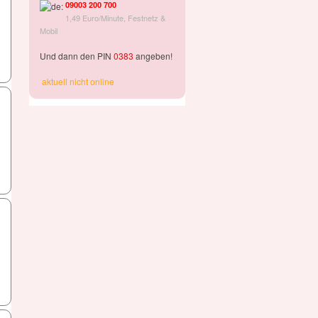
09003 200 700
1,49 Euro/Minute, Festnetz &
Mobil
Und dann den PIN
0383
angeben!
aktuell nicht online