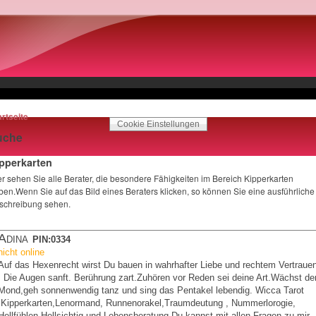
artseite
Cookie Einstellungen
uche
pperkarten
er sehen Sie alle Berater, die besondere Fähigkeiten im Bereich Kipperkarten
ben.Wenn Sie auf das Bild eines Beraters klicken, so können Sie eine ausführliche
schreibung sehen.
Adina
PIN:0334
nicht online
Auf das Hexenrecht wirst Du bauen in wahrhafter Liebe und rechtem Vertraue
! Die Augen sanft. Berührung zart.Zuhören vor Reden sei deine Art.Wächst de
Mond,geh sonnenwendig tanz und sing das Pentakel lebendig. Wicca Tarot
,Kipperkarten,Lenormand, Runnenorakel,Traumdeutung , Nummerlorogie,
Hellfühlen,Hellsichtig und Lebensberatung Du kannst mit allen Fragen zu mir