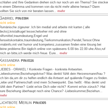
schlafen und Ihre Gedanken drehen sich nur noch um ein Thema? Sie stecke
in einem Dilemma und kommen von da nicht mehr alleine heraus? Dann
sollten Sie sich von mir beraten lassen...
mehr
Gabriel
PIN:0384
nicht online
Rumänische zigeuner .Ich bin medial und arbeite mit karten ( alle
decks),kristalkugel lesser,helseher mit und ohne
hilfsmittel,traumdeutung,Engel und
Jenseitskontakte,traumdeutung,Tierkommunikation,Pendel,Tensor.Ohne
vrrabinfo,mit viel humor und kompetenz,zussamen finden eine lösung bei
deine probleme.Bin täglich online von spätesens 6.00 bis 22.00 uhe.Also,ruf
mich an bitte,ich werde mich freue. Eure...
mehr
Kassandra
PIN:0116
nicht online
LIEBES - ORAKEL ! Konkrete Fragen - konkrete Antworten.
Liebeskummer,Beziehungskrise? Was denkt/ fühlt dein Herzensmann/frau ?
Ich bin da,um dir zu helfen endlich die Antwort auf quälende Fragen zu finden.
Liebe und Partnerschaft sind mein Schwerpunkt. Das heißt: -Was denkt und
fühlt dein Partner? -Liebt er/sie Dich oder nicht? -Kommt er/sie züruck? -Hat
eure Beziehung überhaupt noch eine Chance? -Liebeskummer,Beziehun...
mehr
Lichtbote Merlin
PIN:0305
nicht online