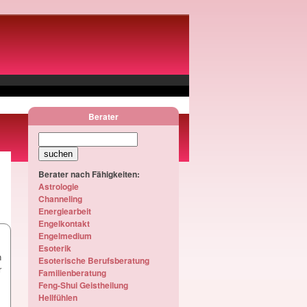
Berater
Berater nach Fähigkeiten:
Astrologie
Channeling
Energiearbeit
Engelkontakt
Engelmedium
Esoterik
n
Esoterische Berufsberatung
r
Familienberatung
Feng-Shui Geistheilung
Hellfühlen