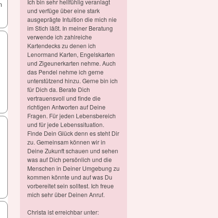
Ich bin sehr hellfühlig veranlagt
n
und verfüge über eine stark
ausgeprägte Intuition die mich nie
im Stich läßt. In meiner Beratung
verwende ich zahlreiche
Kartendecks zu denen ich
Lenormand Karten, Engelskarten
und Zigeunerkarten nehme. Auch
das Pendel nehme ich gerne
unterstützend hinzu. Gerne bin ich
für Dich da. Berate Dich
vertrauensvoll und finde die
richtigen Antworten auf Deine
Fragen. Für jeden Lebensbereich
und für jede Lebenssituation.
Finde Dein Glück denn es steht Dir
zu. Gemeinsam können wir in
Deine Zukunft schauen und sehen
was auf Dich persönlich und die
Menschen in Deiner Umgebung zu
kommen könnte und auf was Du
vorbereitet sein solltest. Ich freue
mich sehr über Deinen Anruf.
Christa ist erreichbar unter: