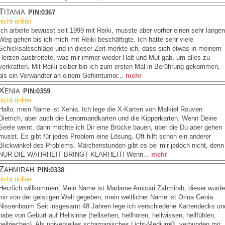
Titania
PIN:0367
nicht online
Ich arbeite bewusst seit 1999 mit Reiki, musste aber vorher einen sehr langen
Weg gehen bis ich mich mit Reiki beschäftigte. Ich hatte sehr viele
Schicksalsschläge und in dieser Zeit merkte ich, dass sich etwas in meinem
Herzen ausbreitete, was mir immer wieder Halt und Mut gab, um alles zu
verkraften. Mit Reiki selber bin ich zum ersten Mal in Berührung gekommen,
als ein Verwandter an einem Gehirntumor...
mehr
Xenia
PIN:0359
nicht online
Hallo, mein Name ist Xenia. Ich lege die X-Karten von Malkiel Rouven
Dietrich, aber auch die Lenormandkarten und die Kipperkarten. Wenn Deine
Seele weint, dann möchte ich Dir eine Brücke bauen, über die Du aber gehen
musst. Es gibt für jedes Problem eine Lösung. Oft hilft schon ein anderer
Blickwinkel des Problems. Märchenstunden gibt es bei mir jedoch nicht, denn
NUR DIE WAHRHEIT BRINGT KLARHEIT! Wenn...
mehr
Zahmirah
PIN:0338
nicht online
Herzlich willkommen, Mein Name ist Madame Amicari Zahmirah, dieser wurde
mir von der geistigen Welt gegeben, mein weltlicher Name ist Orina Genia
Nissenbaum Seit insgesamt 48 Jahren lege ich verschiedene Kartendecks un
habe von Geburt auf Hellsinne (hellsehen, hellhören, hellwissen, hellfühlen,
hellriechen), Als universelles schamanisches Licht-Medium©. verbunden mit