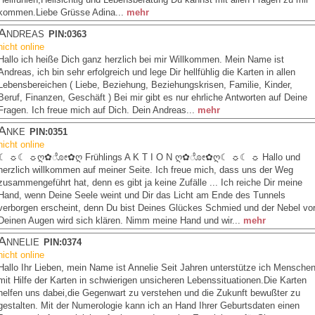
kommen.Liebe Grüsse Adina...
mehr
Andreas
PIN:0363
nicht online
Hallo ich heiße Dich ganz herzlich bei mir Willkommen. Mein Name ist
Andreas, ich bin sehr erfolgreich und lege Dir hellfühlig die Karten in allen
Lebensbereichen ( Liebe, Beziehung, Beziehungskrisen, Familie, Kinder,
Beruf, Finanzen, Geschäft ) Bei mir gibt es nur ehrliche Antworten auf Deine
Fragen. Ich freue mich auf Dich. Dein Andreas...
mehr
Anke
PIN:0351
nicht online
☾ ☼☾ ☼ღ✿ೋ✿ღ Frühlings A K T I O N ღ✿ೋ✿ღ☾ ☼☾ ☼ Hallo und
herzlich willkommen auf meiner Seite. Ich freue mich, dass uns der Weg
zusammengeführt hat, denn es gibt ja keine Zufälle ... Ich reiche Dir meine
Hand, wenn Deine Seele weint und Dir das Licht am Ende des Tunnels
verborgen erscheint, denn Du bist Deines Glückes Schmied und der Nebel vo
Deinen Augen wird sich klären. Nimm meine Hand und wir...
mehr
Annelie
PIN:0374
nicht online
Hallo Ihr Lieben, mein Name ist Annelie Seit Jahren unterstütze ich Mensche
mit Hilfe der Karten in schwierigen unsicheren Lebenssituationen.Die Karten
helfen uns dabei,die Gegenwart zu verstehen und die Zukunft bewußter zu
gestalten. Mit der Numerologie kann ich an Hand Ihrer Geburtsdaten einen