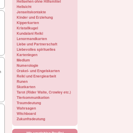
Hellsehen ohne Hilfsmittel
Hellsicht
Jenseitskontakte
Kinder und Erziehung
Kipperkarten
Kristallkugel
Kundalani Reiki
Lenormandkarten
Liebe und Partnerschaft
Liebevolles spirituelles
Kartenlegen
Medium
Numerologie
Orakel- und Engelskarten
m
Reiki und Energiearbeit
Runen
Skatkarten
Tarot (Rider Waite, Crowley etc.)
Tierkommunikation
Traumdeutung
Wahrsagen
Witchboard
Zukunftsdeutung