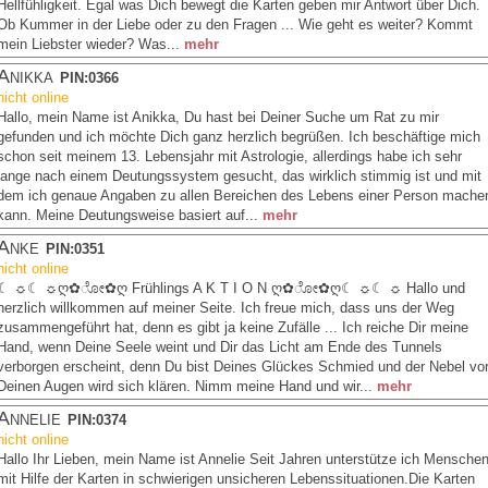
Hellfühligkeit. Egal was Dich bewegt die Karten geben mir Antwort über Dich.
Ob Kummer in der Liebe oder zu den Fragen ... Wie geht es weiter? Kommt
mein Liebster wieder? Was...
mehr
Anikka
PIN:0366
nicht online
Hallo, mein Name ist Anikka, Du hast bei Deiner Suche um Rat zu mir
gefunden und ich möchte Dich ganz herzlich begrüßen. Ich beschäftige mich
schon seit meinem 13. Lebensjahr mit Astrologie, allerdings habe ich sehr
lange nach einem Deutungssystem gesucht, das wirklich stimmig ist und mit
dem ich genaue Angaben zu allen Bereichen des Lebens einer Person mache
kann. Meine Deutungsweise basiert auf...
mehr
Anke
PIN:0351
nicht online
☾ ☼☾ ☼ღ✿ೋ✿ღ Frühlings A K T I O N ღ✿ೋ✿ღ☾ ☼☾ ☼ Hallo und
herzlich willkommen auf meiner Seite. Ich freue mich, dass uns der Weg
zusammengeführt hat, denn es gibt ja keine Zufälle ... Ich reiche Dir meine
Hand, wenn Deine Seele weint und Dir das Licht am Ende des Tunnels
verborgen erscheint, denn Du bist Deines Glückes Schmied und der Nebel vo
Deinen Augen wird sich klären. Nimm meine Hand und wir...
mehr
Annelie
PIN:0374
nicht online
Hallo Ihr Lieben, mein Name ist Annelie Seit Jahren unterstütze ich Mensche
mit Hilfe der Karten in schwierigen unsicheren Lebenssituationen.Die Karten