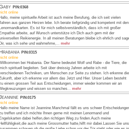
Gaby
PIN:0368
nicht online
Hallo, meine spirituelle Arbeit ist auch meine Berufung, die ich seit vielen
Jahren aus ganzen Herzen lebe. Ich berate tiefgründig und kompetent mit den
Lenormandkarten. Es ist für mich selbstverständlich, dass ich mit großer
Empathie arbeite, auf Wunsch unterstütze ich Dich auch gern mit der
universellen Reikienergie. In all meinen Beratungen bleibe ich ehrlich und sag
Dir, was ich sehe und wahrnehme,...
mehr
Hrabania
PIN:0315
nicht online
Willkommen bei Hrabania. Der Name bedeutet Wolf und Rabe - die Tiere, die
mich spirituell begleiten. Seit über dreissig Jahren arbeite ich mit
verschiedenen Techniken, um Menschen zur Seite zu stehen. Ich erkenne die
Zukunft, aber ich erkenne vor allem das Jetzt und Hier. Unser Leben besteht
zu einem grossen Teil aus Entscheidungen, immer wieder kommen wir an
Wegkreuzungen und wissen so manches...
mehr
Jeannine
PIN:0175
nicht online
Hallo meine Name ist Jeannine.Manchmal fällt es uns schwer Entscheidunge
zu treffen und ich möchte Ihnen gerne mit meinen Lenormand und
Engelskarten dabei helfen,den richtigen Weg zu finden.Auch meine
Hellfühligkeit,die auch meine Grossmutter hatte,hilft mir dabei.Lassen Sie uns
zusammen schauen,ob die große Liebe schon vor der Tür steht oder wie es in