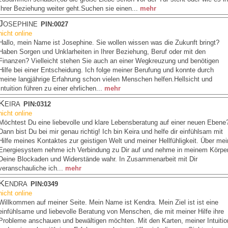
Ihrer Beziehung weiter geht.Suchen sie einen...
mehr
Josephine
PIN:0027
nicht online
Hallo, mein Name ist Josephine. Sie wollen wissen was die Zukunft bringt?
Haben Sorgen und Unklarheiten in Ihrer Beziehung, Beruf oder mit den
Finanzen? Vielleicht stehen Sie auch an einer Wegkreuzung und benötigen
Hilfe bei einer Entscheidung. Ich folge meiner Berufung und konnte durch
meine langjährige Erfahrung schon vielen Menschen helfen.Hellsicht und
Intuition führen zu einer ehrlichen...
mehr
Keira
PIN:0312
nicht online
Möchtest Du eine liebevolle und klare Lebensberatung auf einer neuen Ebene
Dann bist Du bei mir genau richtig! Ich bin Keira und helfe dir einfühlsam mit
Hilfe meines Kontaktes zur geistigen Welt und meiner Hellfühligkeit. Über mei
Energiesystem nehme ich Verbindung zu Dir auf und nehme in meinem Körpe
Deine Blockaden und Widerstände wahr. In Zusammenarbeit mit Dir
veranschauliche ich...
mehr
Kendra
PIN:0349
nicht online
Willkommen auf meiner Seite. Mein Name ist Kendra. Mein Ziel ist ist eine
einfühlsame und liebevolle Beratung von Menschen, die mit meiner Hilfe ihre
Probleme anschauen und bewältigen möchten. Mit den Karten, meiner Intuitio