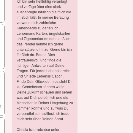
Ich bin sehr hellfühlig veranlagt
und verfüge über eine stark
ausgeprägte Intuition die mich nie
im Stich läßt. In meiner Beratung
verwende ich zahlreiche
Kartendecks zu denen ich
Lenormand Karten, Engelskarten
und Zigeunerkarten nehme. Auch
das Pendel nehme ich gerne
unterstützend hinzu. Gerne bin ich
für Dich da. Berate Dich
vertrauensvoll und finde die
richtigen Antworten auf Deine
Fragen. Für jeden Lebensbereich
und für jede Lebenssituation.
Finde Dein Glück denn es steht Dir
zu. Gemeinsam können wir in
Deine Zukunft schauen und sehen
was auf Dich persönlich und die
Menschen in Deiner Umgebung zu
f
kommen könnte und auf was Du
vorbereitet sein solltest. Ich freue
mich sehr über Deinen Anruf.
Christa ist erreichbar unter: