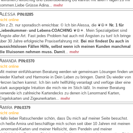
kommen.Liebe Grüsse Adina...
mehr
Alessa
PIN:0285
nicht online
Bin z.Zt. nur sporadisch erreichbar. © Ich bin Alessa, die ❦☮☀
Nr. 1 für
Liebeskummer- und Lebens-COACHING
❦☮☀. Mein Spezialgebiet sind
Ängste aller Art. Fast jedes Problem hat auch mit Ängsten zu tun! Ich bringe
über 30 Jahre erfolgreiche Praxiserfahrung mit.
Bei mir findest Du auch in
aussichtslosen Fällen Hilfe, selbst wenn ich meinen Kunden manchmal
die Illuisonen nehmen muss. Damit
...
mehr
Amanda
PIN:0370
nicht online
Mit meiner einfühlsamen Beratung werden wir gemeinsam Lösungen finden u
wieder Klarheit und Harmonie in Dein Leben zu bringen. Damit Du wieder von
Herzen lachen kannst. Ich bin sehr hellfühlig veranlagt und verfüge über eine
stark ausgeprägte Intuition die mich nie im Stich läßt. In meiner Beratung
verwende ich zahlreiche Kartendecks zu denen ich Lenormand Karten,
Engelskarten und Zigeunerkarten...
mehr
Amira
PIN:0379
nicht online
Hallo lieber Ratsuchender schön, dass Du mich auf meiner Seite besuchst.
Ich heiße Amira und beschäftige mich schon seit über 10 Jahren mit meinen
Lenormand-Karten und meiner Hellsicht, dem Pendeln und meiner