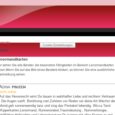
artseite
Cookie Einstellungen
uche
enormandkarten
er sehen Sie alle Berater, die besondere Fähigkeiten im Bereich Lenormandkarten
ben.Wenn Sie auf das Bild eines Beraters klicken, so können Sie eine ausführliche
schreibung sehen.
Adina
PIN:0334
nicht online
Auf das Hexenrecht wirst Du bauen in wahrhafter Liebe und rechtem Vertraue
! Die Augen sanft. Berührung zart.Zuhören vor Reden sei deine Art.Wächst de
Mond,geh sonnenwendig tanz und sing das Pentakel lebendig. Wicca Tarot
,Kipperkarten,Lenormand, Runnenorakel,Traumdeutung , Nummerlorogie,
Hellfühlen,Hellsichtig und Lebensberatung Du kannst mit allen Fragen zu mir