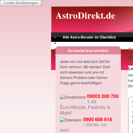
Cookie Einstellungen
Skip to main content
AstroDirekt.de
Alle Astro-Berater im Überblick
Jetzt für Dich da - ohne wenn und aber!
Vertrag widerrufen
St
Du kannst jetzt anrufen!
Datenschutzerklärung
S
Impressum/AGB
Jeder von uns wird sich Zeit für
Dich nehmen. Wir werden Dich
L
nicht abweisen und uns mit
Hi
Deinem Problem oder Deiner
ha
Frage gerne beschäftigen:
Be
09003 200 700
1,49
Euro/Minute, Festnetz &
Mobil
0900 606 616
1,80€/Min. inkl.
MwSt.