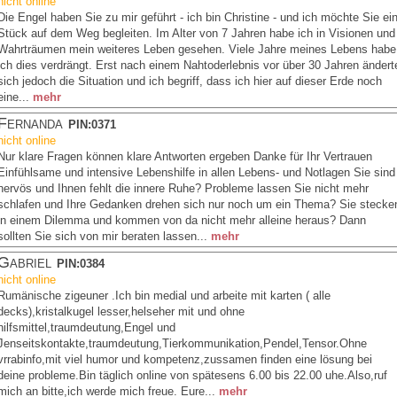
nicht online
Die Engel haben Sie zu mir geführt - ich bin Christine - und ich möchte Sie ei
Stück auf dem Weg begleiten. Im Alter von 7 Jahren habe ich in Visionen und
Wahrträumen mein weiteres Leben gesehen. Viele Jahre meines Lebens habe
ich dies verdrängt. Erst nach einem Nahtoderlebnis vor über 30 Jahren ändert
sich jedoch die Situation und ich begriff, dass ich hier auf dieser Erde noch
eine...
mehr
Fernanda
PIN:0371
nicht online
Nur klare Fragen können klare Antworten ergeben Danke für Ihr Vertrauen
Einfühlsame und intensive Lebenshilfe in allen Lebens- und Notlagen Sie sind
nervös und Ihnen fehlt die innere Ruhe? Probleme lassen Sie nicht mehr
schlafen und Ihre Gedanken drehen sich nur noch um ein Thema? Sie stecke
in einem Dilemma und kommen von da nicht mehr alleine heraus? Dann
sollten Sie sich von mir beraten lassen...
mehr
Gabriel
PIN:0384
nicht online
Rumänische zigeuner .Ich bin medial und arbeite mit karten ( alle
decks),kristalkugel lesser,helseher mit und ohne
hilfsmittel,traumdeutung,Engel und
Jenseitskontakte,traumdeutung,Tierkommunikation,Pendel,Tensor.Ohne
vrrabinfo,mit viel humor und kompetenz,zussamen finden eine lösung bei
deine probleme.Bin täglich online von spätesens 6.00 bis 22.00 uhe.Also,ruf
mich an bitte,ich werde mich freue. Eure...
mehr