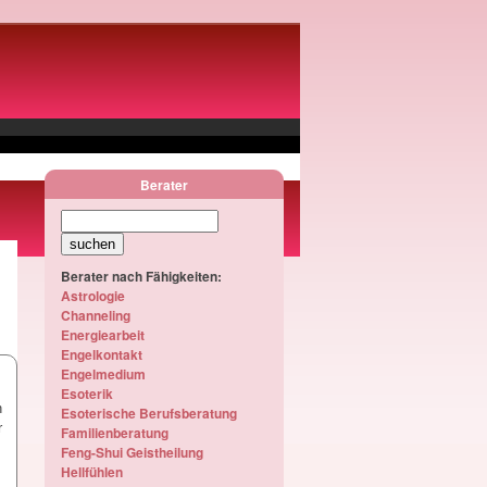
Berater
Berater nach Fähigkeiten:
Astrologie
Channeling
Energiearbeit
Engelkontakt
Engelmedium
Esoterik
n
Esoterische Berufsberatung
r
Familienberatung
Feng-Shui Geistheilung
Hellfühlen