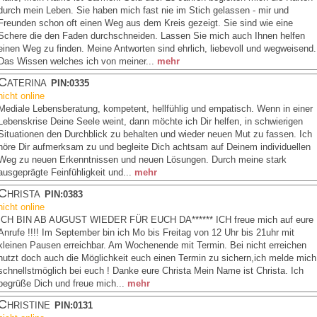
durch mein Leben. Sie haben mich fast nie im Stich gelassen - mir und
Freunden schon oft einen Weg aus dem Kreis gezeigt. Sie sind wie eine
Schere die den Faden durchschneiden. Lassen Sie mich auch Ihnen helfen
einen Weg zu finden. Meine Antworten sind ehrlich, liebevoll und wegweisend.
Das Wissen welches ich von meiner...
mehr
Caterina
PIN:0335
nicht online
Mediale Lebensberatung, kompetent, hellfühlig und empatisch. Wenn in einer
Lebenskrise Deine Seele weint, dann möchte ich Dir helfen, in schwierigen
Situationen den Durchblick zu behalten und wieder neuen Mut zu fassen. Ich
höre Dir aufmerksam zu und begleite Dich achtsam auf Deinem individuellen
Weg zu neuen Erkenntnissen und neuen Lösungen. Durch meine stark
ausgeprägte Feinfühligkeit und...
mehr
Christa
PIN:0383
nicht online
ICH BIN AB AUGUST WIEDER FÜR EUCH DA****** ICH freue mich auf eure
Anrufe !!!! Im September bin ich Mo bis Freitag von 12 Uhr bis 21uhr mit
kleinen Pausen erreichbar. Am Wochenende mit Termin. Bei nicht erreichen
nutzt doch auch die Möglichkeit euch einen Termin zu sichern,ich melde mich
schnellstmöglich bei euch ! Danke eure Christa Mein Name ist Christa. Ich
begrüße Dich und freue mich...
mehr
Christine
PIN:0131