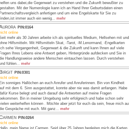
helfen uns dabei,die Gegenwart zu verstehen und die Zukunft bewußter zu
gestalten. Mit der Numerologie kann ich an Hand Ihrer Geburtsdaten einen
Partnerschaftsvergleich anfertigen und um eine Engelskarte für Sie zu
finden,ist immer auch ein wenig...
mehr
Aurora
PIN:0164
nicht online
Seit mehr als 30 Jahren arbeite ich als spirituelles Medium, Hellsehen mit und
ohne Hilfsmitteln. Mit Hilfsmitteln Skat, -Tarot, -M.Lenormand, -Engelkarten
Ich sehe Vergangenheit, Gegenwart & die Zukunft und kann Ihnen auf viele
Fragen Ihres Lebens eine Antwort geben, Hintergründe aufdecken und Sie in
die Handlungsweise andere Menschen eintauchen lassen. Durch verstehen
und fühlen...
mehr
Birgit
PIN:0301
nicht online
Ein sonniges Hallöchen an euch Anrufer und Anruferinnen. Bin von Kindheit
auf mit dem 6. Sinn ausgestattet, konnte aber nie was damit anfangen. Habe
dafür Kurse belegt und auch darauf die Antworten auf meine Fragen
bekommen. Bin in meiner Umgebung sehr erfolgreich und habe schon sehr
vielen weiterhelfen können . Möchte aber jetzt für euch da sein, freue mich au
die Gespräche mit euch. Mit ganz...
mehr
Carmen
PIN:0264
nicht online
Hallo, mein Name ist Carmen. Seid über 25 Jahren begleiten mich die Karten