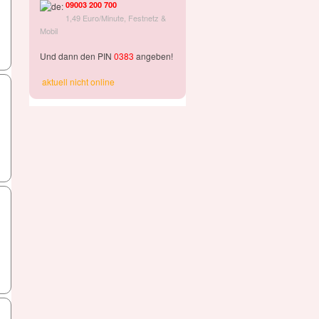
09003 200 700
1,49 Euro/Minute, Festnetz &
Mobil
Und dann den PIN
0383
angeben!
aktuell nicht online